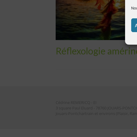
Nou
Réflexologie amérind
Cédrine REMERICQ - EI
3 square Paul Eluard - 78760 JOUARS-PONT
Jouars-Pontchartrain et environs (Plaisir, Ramb