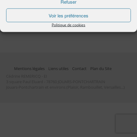
Refuser
Portrait of happy mother and
baby
Voir les préférences
Politique de cookies
Mentions légales
Liens utiles
Contact
Plan du Site
Cédrine REMERICQ - EI
3 square Paul Eluard - 78760 JOUARS-PONTCHARTRAIN
Jouars-Pontchartrain et environs (Plaisir, Rambouillet, Versailles...)