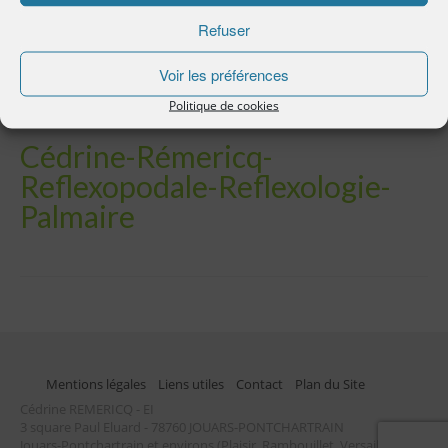
Refuser
Voir les préférences
Politique de cookies
Cédrine-Rémericq-
Reflexopodale-Reflexologie-
Palmaire
Mentions légales
Liens utiles
Contact
Plan du Site
Cédrine REMERICQ - EI
3 square Paul Eluard - 78760 JOUARS-PONTCHARTRAIN
Jouars-Pontchartrain et environs (Plaisir, Rambouillet, Versailles...)