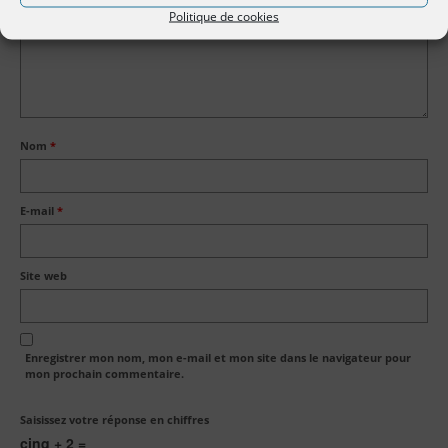
Politique de cookies
Nom
*
E-mail
*
Site web
Enregistrer mon nom, mon e-mail et mon site dans le navigateur pour
mon prochain commentaire.
Saisissez votre réponse en chiffres
cinq + 2 =