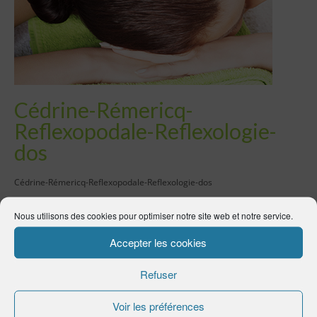
Cédrine-Rémericq-
Reflexopodale-Reflexologie-
dos
Cédrine-Rémericq-Reflexopodale-Reflexologie-dos
Nous utilisons des cookies pour optimiser notre site web et notre service.
Laisser un commentaire
Accepter les cookies
Votre adresse e-mail ne sera pas publiée.
Les champs obligatoires sont
indiqués avec
*
Refuser
Commentaire
*
Voir les préférences